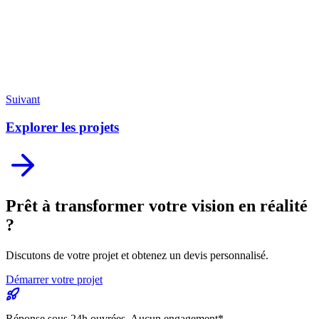
2026
Technologies
SaaS
Interactive Map
Cloud
Gestion de Paiement
Dashboard
Exposant
B2B Event
Option
Suivant
Explorer les projets
Prêt à transformer votre
vision en réalité
?
Discutons de votre projet et obtenez un devis personnalisé.
Démarrer votre projet
Réponse sous 24h ouvrées. Aucun engagement*